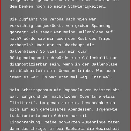
Dinge nicht gedacht; und hatte dann sowieso mit
dem Denken noch so meine Schwierigkeiten…
Die Zugfahrt von Verona nach Wien war,
vorsichtig ausgedrückt, von großer Spannung
geprägt: Wie sauer war meine Gallenblase auf
mich? Würde sie mir auch den Rest des Trips
verhageln? Und: War es überhaupt die
Gallenblase? So viel war mir klar:
Röntgendiagnostisch würde eine Gallenkolik nur
diagnostizierbar sein, wenn in der Gallenblase
ein Wackerstein sein Unwesen triebe. Was auch
immer es war: Es war erst mal weg. Erst mal.
Mein Arbeitspensum mit Raphaela von MeisterLabs
war, aufgrund der nächtlichen Ouvertüre etwas
"limitiert". Um genau zu sein, beschränkte es
sich auf ein gemeinsames Abendessen. Irgendwie
funktionierte mein Gehirn nur mit
Einschränkung. Meine schwarzen Augenringe taten
dann das ihrige, um bei Raphaela die Gewissheit