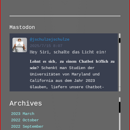
Mastodon
@jschulzejschulze
2025/7/15 8:07
ℍ𝕖𝕪 𝕊𝕚𝕣𝕚, 𝕤𝕔𝕙𝕒𝕝𝕥𝕖 𝕕𝕒𝕤 𝕃𝕚𝕔𝕙𝕥 𝕖𝕚𝕟!
𝐋𝐨𝐡𝐧𝐭 𝐞𝐬 𝐬𝐢𝐜𝐡, 𝐳𝐮 𝐞𝐢𝐧𝐞𝐦 𝐂𝐡𝐚𝐭𝐛𝐨𝐭 𝐡ö𝐟𝐥𝐢𝐜𝐡 𝐳𝐮 
𝐬𝐞𝐢𝐧? Schenkt man Studien der 
Universitäten von Maryland und 
California aus dem Jahr 2023 
Glauben, liefern unsere Chatbot-
Helden bessere Ergebnisse, wenn man 
sie netter darum promptet.
Archives
linkedin.com/posts/jmschulze_c
2023 March
2022 October
2022 September